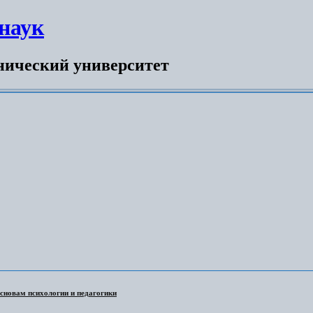
наук
нический университет
сновам психологии и педагогики