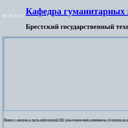
Skip
Кафедра гуманитарных 
to
09.08.2026
content
Брестский государственный тех
Прием у ректора в честь победителей XIV международной олимпиады студентов по о