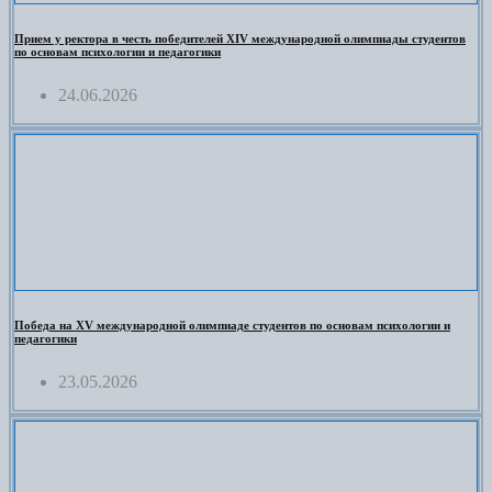
Прием у ректора в честь победителей XIV международной олимпиады студентов
по основам психологии и педагогики
24.06.2026
Победа на XV международной олимпиаде студентов по основам психологии и
педагогики
23.05.2026