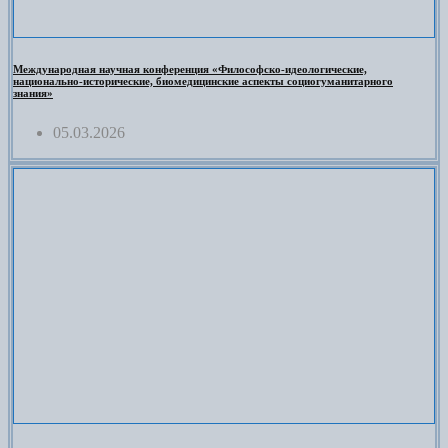
Международная научная конференция «Философско-идеологические,
национально-исторические, биомедицинские аспекты социогуманитарного
знания»
05.03.2026