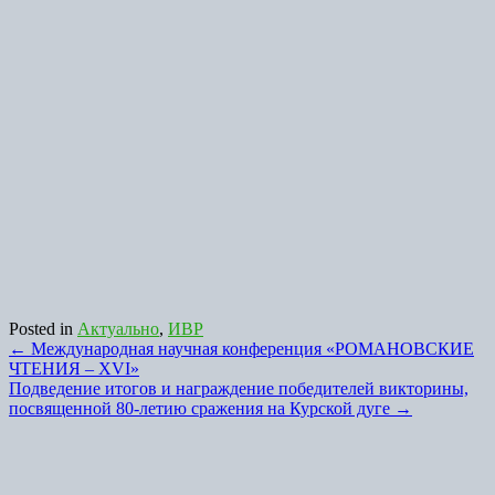
Posted in
Актуально
,
ИВР
Post
←
Международная научная конференция «РОМАНОВСКИЕ
ЧТЕНИЯ – XVI»
navigation
Подведение итогов и награждение победителей викторины,
посвященной 80-летию сражения на Курской дуге
→