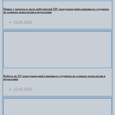
Прием у ректора в честь победителей XIV международной олимпиады студентов
по основам психологии и педагогики
24.06.2026
Победа на XV международной олимпиаде студентов по основам психологии и
педагогики
23.05.2026