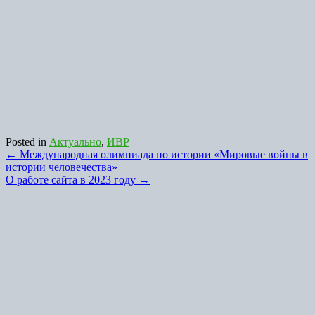
Posted in
Актуально
,
ИВР
Post
←
Международная олимпиада по истории «Мировые войны в
истории человечества»
navigation
О работе сайта в 2023 году
→