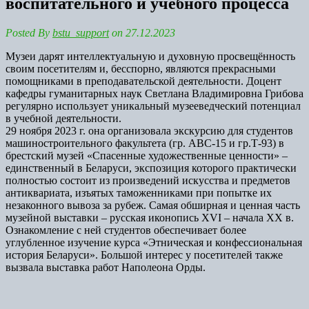
воспитательного и учебного процесса
Posted By
bstu_support
on 27.12.2023
Музеи дарят интеллектуальную и духовную просвещённость
своим посетителям и, бесспорно, являются прекрасными
помощниками в преподавательской деятельности. Доцент
кафедры гуманитарных наук Светлана Владимировна Грибова
регулярно использует уникальный музееведческий потенциал
в учебной деятельности.
29 ноября 2023 г. она организовала экскурсию для студентов
машиностроительного факультета (гр. АВС-15 и гр.Т-93) в
брестский музей «Спасенные художественные ценности» –
единственный в Беларуси, экспозиция которого практически
полностью состоит из произведений искусства и предметов
антиквариата, изъятых таможенниками при попытке их
незаконного вывоза за рубеж. Самая обширная и ценная часть
музейной выставки – русская иконопись XVI – начала XX в.
Ознакомление с ней студентов обеспечивает более
углубленное изучение курса «Этническая и конфессиональная
история Беларуси». Большой интерес у посетителей также
вызвала выставка работ Наполеона Орды.