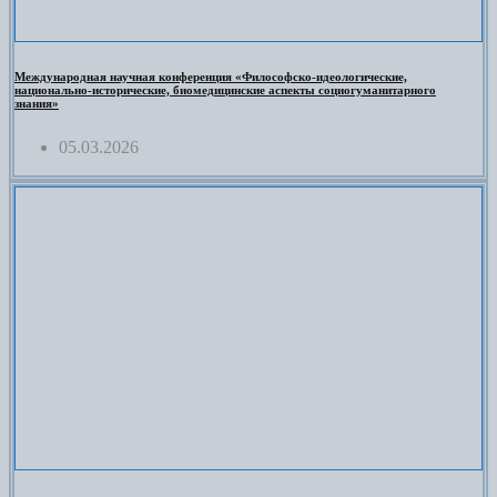
Международная научная конференция «Философско-идеологические,
национально-исторические, биомедицинские аспекты социогуманитарного
знания»
05.03.2026