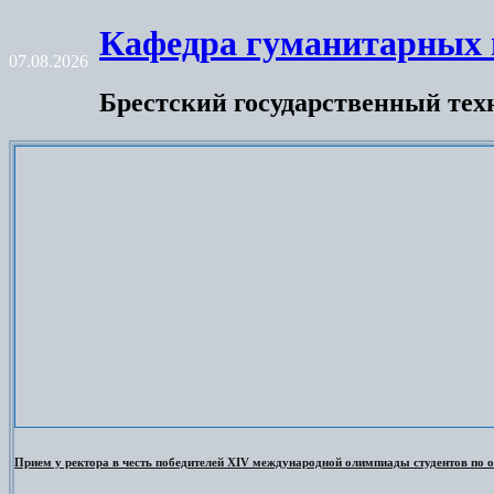
Skip
Кафедра гуманитарных 
to
07.08.2026
content
Брестский государственный тех
Прием у ректора в честь победителей XIV международной олимпиады студентов по о