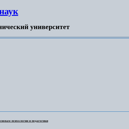
наук
нический университет
сновам психологии и педагогики