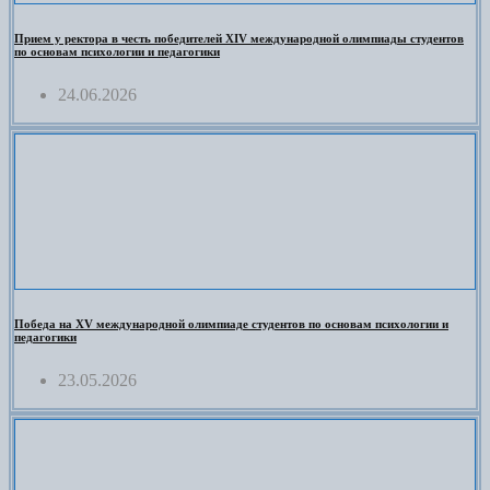
Прием у ректора в честь победителей XIV международной олимпиады студентов
по основам психологии и педагогики
24.06.2026
Победа на XV международной олимпиаде студентов по основам психологии и
педагогики
23.05.2026