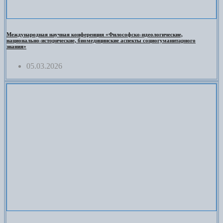
Международная научная конференция «Философско-идеологические,
национально-исторические, биомедицинские аспекты социогуманитарного
знания»
05.03.2026