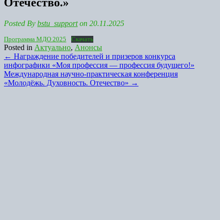
Отечество.»
Posted By
bstu_support
on 20.11.2025
Программа МДО 2025
Скачать
Posted in
Актуально
,
Анонсы
Post
←
Награждение победителей и призеров конкурса
инфографики «Моя профессия — профессия будущего!»
navigation
Международная научно-практическая конференция
«Молодёжь. Духовность. Отечество»
→