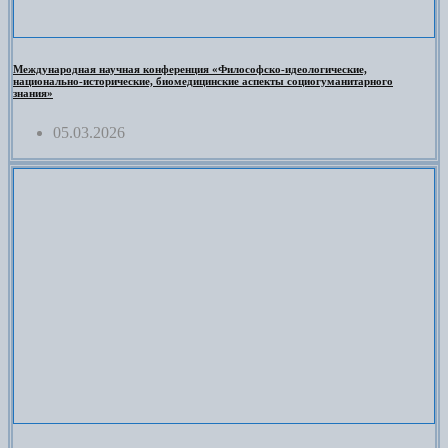
Международная научная конференция «Философско-идеологические,
национально-исторические, биомедицинские аспекты социогуманитарного
знания»
05.03.2026