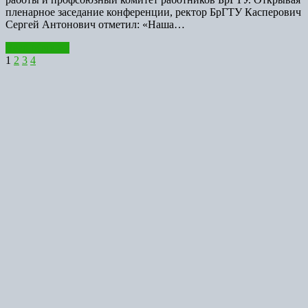
пленарное заседание конференции, ректор БрГТУ Касперович
Сергей Антонович отметил: «Наша…
Read More >>
1
2
3
4