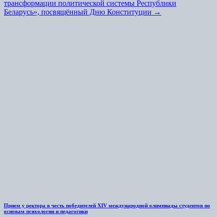
трансформации политической системы Республики
Беларусь», посвящённый Дню Конституции
→
Прием у ректора в честь победителей XIV международной олимпиады студентов по
основам психологии и педагогики