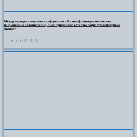
Международная научная конференция «Философско-идеологические,
национально-исторические, биомедицинские аспекты социогуманитарного
знания»
05.03.2026