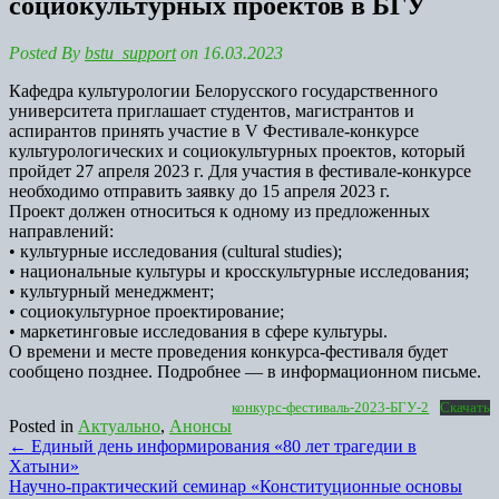
социокультурных проектов в БГУ
Posted By
bstu_support
on 16.03.2023
Кафедра культурологии Белорусского государственного
университета приглашает студентов, магистрантов и
аспирантов принять участие в V Фестивале-конкурсе
культурологических и социокультурных проектов, который
пройдет 27 апреля 2023 г. Для участия в фестивале-конкурсе
необходимо отправить заявку до 15 апреля 2023 г.
Проект должен относиться к одному из предложенных
направлений:
• культурные исследования (cultural studies);
• национальные культуры и кросскультурные исследования;
• культурный менеджмент;
• социокультурное проектирование;
• маркетинговые исследования в сфере культуры.
О времени и месте проведения конкурса-фестиваля будет
сообщено позднее. Подробнее — в информационном письме.
конкурс-фестиваль-2023-БГУ-2
Скачать
Posted in
Актуально
,
Анонсы
Post
←
Единый день информирования «80 лет трагедии в
Хатыни»
navigation
Научно-практический семинар «Конституционные основы