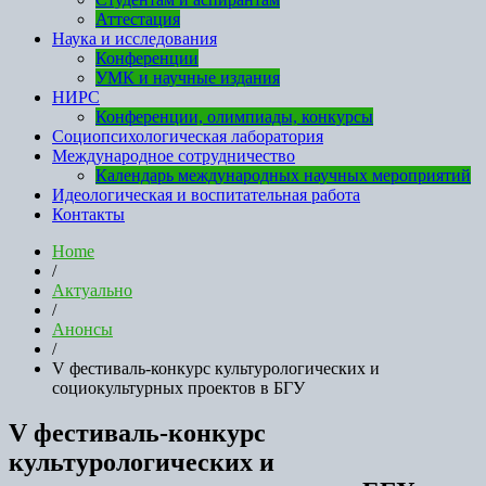
Аттестация
Наука и исследования
Конференции
УМК и научные издания
НИРС
Конференции, олимпиады, конкурсы
Социопсихологическая лаборатория
Международное сотрудничество
Календарь международных научных мероприятий
Идеологическая и воспитательная работа
Контакты
Home
/
Актуально
/
Анонсы
/
V фестиваль-конкурс культурологических и
социокультурных проектов в БГУ
V фестиваль-конкурс
культурологических и