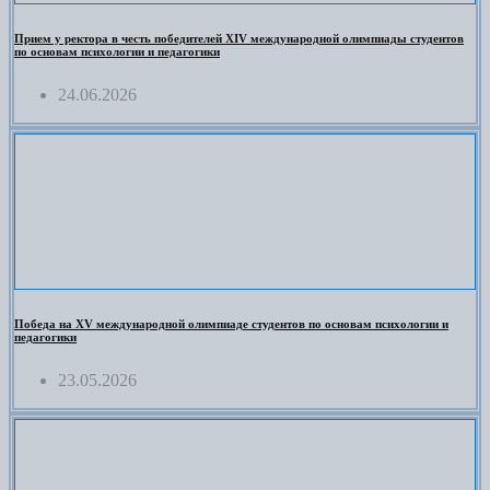
Прием у ректора в честь победителей XIV международной олимпиады студентов
по основам психологии и педагогики
24.06.2026
Победа на XV международной олимпиаде студентов по основам психологии и
педагогики
23.05.2026